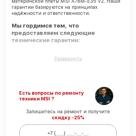
материнской платы MSI A78M-E35 V2. Наши
гарантии базируются на принципах
надёжности и ответственности.
Мы гордимся тем, что
предоставляем следующие
технические гарантии:
Оригинальные детали
– гарантируем
Развернуть
использование фирменных запчастей для
сервиса.
Опытные мастера
– все работники
проходят обязательное обучение и
ежегодную аттестацию, что
Есть вопросы по ремонту
подтверждает их уровень мастерства.
техники MSI ?
Точное соблюдение сроков
–
обслуживание материнской платы A78M-
Запишитесь на ремонт и получите
E35 V2 выполняется строго в
скидку -25%
оговоренные сроки.
Подтвержденная гарантия
–
предоставляем официальное