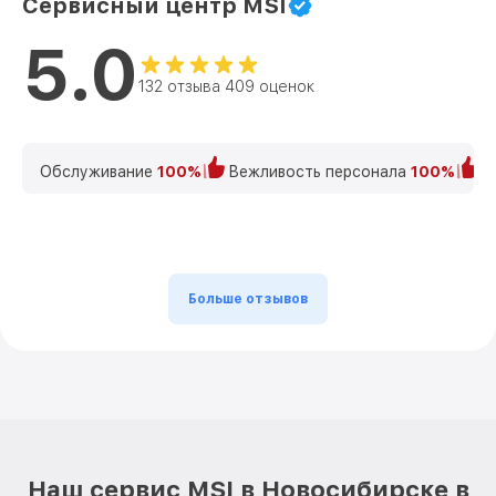
Сервисный центр MSI
5.0
132 отзыва 409 оценок
Обслуживание
100%
Вежливость персонала
100%
К
Больше отзывов
Наш сервис MSI в Новосибирске в