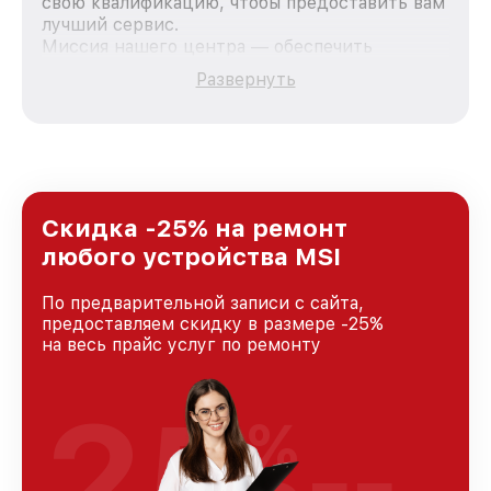
свою квалификацию, чтобы предоставить вам
лучший сервис.
Миссия нашего центра — обеспечить
качественный и доступный ремонт для
Развернуть
каждого пользователя продукции MSI, вне
зависимости от сложности поломки. Мы
стремимся к тому, чтобы каждый клиент был
удовлетворен скоростью и качеством
предоставляемых услуг. Наша цель — стать
лучшим сервисным центром MSI в городе
Новосибирске, постоянно повышая уровень
Скидка -25% на ремонт
доверия и лояльности наших клиентов.
любого устройства MSI
По предварительной записи с сайта,
предоставляем скидку в размере -25%
на весь прайс услуг по ремонту
25
%