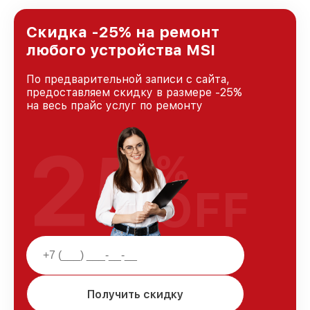
предоставляемых услуг. Наша цель — стать
лучшим сервисным центром MSI в городе
Новосибирске, постоянно повышая уровень
Скидка -25% на ремонт
доверия и лояльности наших клиентов.
любого устройства MSI
По предварительной записи с сайта,
предоставляем скидку в размере -25%
на весь прайс услуг по ремонту
25
%
OFF
Получить скидку