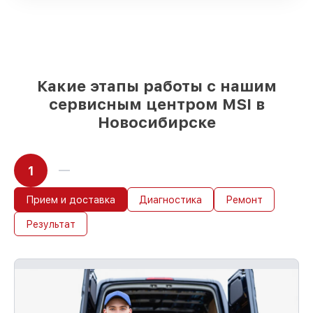
качественные реплики на ваш выбор
–
с учётом всех запросов
85%
работ за 1–2 часа, при немедленном
начале работ
Какие этапы работы с нашим
сервисным центром MSI в
Новосибирске
1
Прием и доставка
Диагностика
Ремонт
Результат