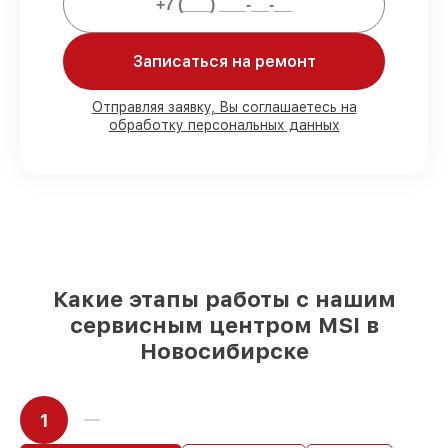
Мы гарантируем:
Записаться на ремонт
80%
работ с возможностью
Отправляя заявку, Вы соглашаетесь на
обработку персональных данных
присутствовать
90%
комплектующих для материнских
плат имеются в наличии или доступны
для срочного заказа
Качественные реплики и
оригинальные детали по вашему
выбору
– под любые финансовые
возможности
85%
работ быстро и без задержек, если
Какие этапы работы с нашим
мастер приступает к починке сразу
сервисным центром MSI в
Новосибирске
1