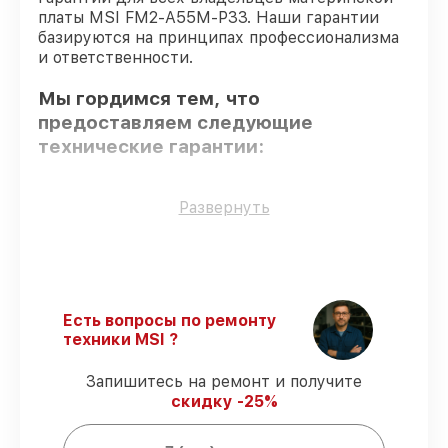
платы MSI FM2-A55M-P33. Наши гарантии
базируются на принципах профессионализма
и ответственности.
Мы гордимся тем, что
предоставляем следующие
технические гарантии:
Использование оригинальных
Развернуть
запчастей
– только подлинные
комплектующие.
Сертифицированные инженеры
–
мастера проходят строгий отбор и
регулярное обучение.
Есть вопросы по ремонту
Выполнение работ вовремя
–
техники MSI ?
соблюдаем сроки починки материнской
платы FM2-A55M-P33, согласованные с
Запишитесь на ремонт и получите
клиентом.
скидку -25%
Сервис с гарантией
– обслуживаем
материнских плат всегда со строгим
соблюдением гарантийных обязательств.