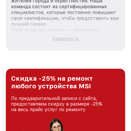
жителей города и окрестностей. Наша
команда состоит из сертифицированных
специалистов, которые постоянно повышают
свою квалификацию, чтобы предоставить вам
лучший сервис.
Миссия нашего центра — обеспечить
качественный и доступный ремонт для
Развернуть
каждого пользователя продукции MSI, вне
зависимости от сложности поломки. Мы
стремимся к тому, чтобы каждый клиент был
удовлетворен скоростью и качеством
предоставляемых услуг. Наша цель — стать
лучшим сервисным центром MSI в городе
Новосибирске, постоянно повышая уровень
Скидка -25% на ремонт
доверия и лояльности наших клиентов.
любого устройства MSI
По предварительной записи с сайта,
предоставляем скидку в размере -25%
на весь прайс услуг по ремонту