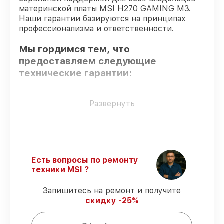
материнской платы MSI H270 GAMING M3.
Наши гарантии базируются на принципах
профессионализма и ответственности.
Мы гордимся тем, что
предоставляем следующие
технические гарантии:
Использование оригинальных
Развернуть
запчастей
– только подлинные
комплектующие.
Опытные мастера
– проверенные
специалисты с опытом и сертификацией.
Выполнение работ вовремя
–
Есть вопросы по ремонту
гарантируем завершение работ без
техники MSI ?
задержек.
Подтвержденная гарантия
–
Запишитесь на ремонт и получите
обслуживаем материнских плат всегда
скидку -25%
со строгим соблюдением гарантийных
обязательств.