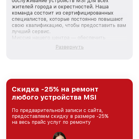
обслуживание устройств MSI для всех
жителей города и окрестностей. Наша
команда состоит из сертифицированных
специалистов, которые постоянно повышают
свою квалификацию, чтобы предоставить вам
лучший сервис.
Миссия нашего центра — обеспечить
качественный и доступный ремонт для
Развернуть
каждого пользователя продукции MSI, вне
зависимости от сложности поломки. Мы
стремимся к тому, чтобы каждый клиент был
удовлетворен скоростью и качеством
предоставляемых услуг. Наша цель — стать
лучшим сервисным центром MSI в городе
Новосибирске, постоянно повышая уровень
Скидка -25% на ремонт
доверия и лояльности наших клиентов.
любого устройства MSI
По предварительной записи с сайта,
предоставляем скидку в размере -25%
на весь прайс услуг по ремонту