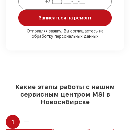
Мы гарантируем:
Записаться на ремонт
80%
работ в присутствии заказчика
90%
комплектующих для материнских
Отправляя заявку, Вы соглашаетесь на
обработку персональных данных
плат на складе или доступны для
срочного заказа
Качественные реплики и
оригинальные детали по вашему
выбору
– с учётом всех запросов
85%
работ за 1–2 часа, если мастер
приступает к починке сразу
Какие этапы работы с нашим
сервисным центром MSI в
Новосибирске
1