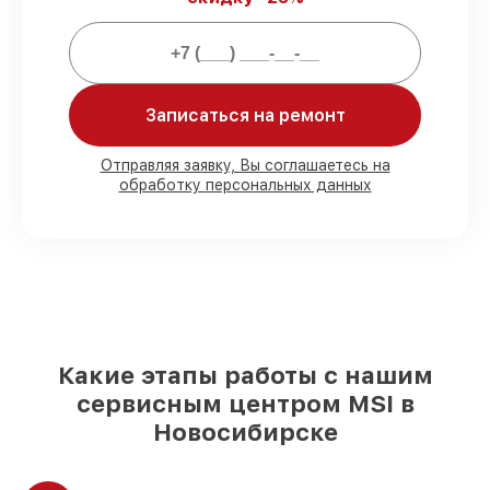
официальное гарантийное
сопровождение после восстановления.
Мы гарантируем:
Записаться на ремонт
80%
работ в вашем присутствии
Отправляя заявку, Вы соглашаетесь на
обработку персональных данных
90%
комплектующих для материнских
плат имеются в наличии или доступны
для быстрой доставки
Оригинальные запчасти и
качественные реплики на ваш выбор
–
для любого бюджета
85%
работ в течение пары часов, если
мастер приступает к починке сразу
Какие этапы работы с нашим
сервисным центром MSI в
Новосибирске