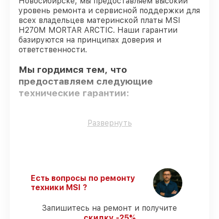
Новосибирске, мы предоставляем высокий
уровень ремонта и сервисной поддержки для
всех владельцев материнской платы MSI
H270M MORTAR ARCTIC. Наши гарантии
базируются на принципах доверия и
ответственности.
Мы гордимся тем, что
предоставляем следующие
технические гарантии:
Использование оригинальных
Развернуть
запчастей
– для всех видов починки
применяются исключительно
оригинальные детали.
Опытные мастера
– проверенные
специалисты с опытом и сертификацией.
Есть вопросы по ремонту
Выполнение работ вовремя
–
техники MSI ?
обслуживание материнской платы
H270M MORTAR ARCTIC выполняется
Запишитесь на ремонт и получите
строго в оговоренные сроки.
скидку -25%
Сервис с гарантией
– предоставляем