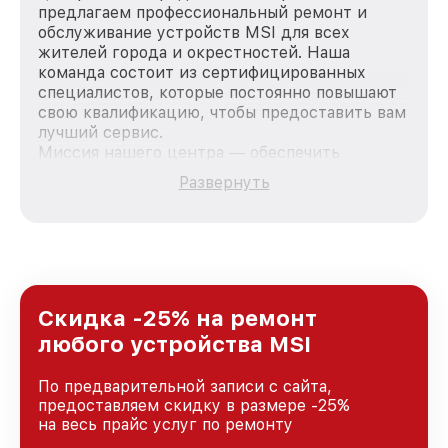
предлагаем профессиональный ремонт и
обслуживание устройств MSI для всех
жителей города и окрестностей. Наша
команда состоит из сертифицированных
специалистов, которые постоянно повышают
свою квалификацию, чтобы предоставить вам
лучший сервис.
Миссия нашего центра — обеспечить
качественный и доступный ремонт для
Развернуть
каждого пользователя продукции MSI, вне
зависимости от сложности поломки. Мы
стремимся к тому, чтобы каждый клиент был
удовлетворен скоростью и качеством
предоставляемых услуг. Наша цель — стать
лучшим сервисным центром MSI в городе
Новосибирске, постоянно повышая уровень
Скидка -25% на ремонт
доверия и лояльности наших клиентов.
любого устройства MSI
По предварительной записи с сайта,
предоставляем скидку в размере -25%
на весь прайс услуг по ремонту