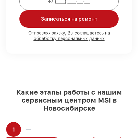
Мы гарантируем:
Записаться на ремонт
80%
работ с возможностью
Отправляя заявку, Вы соглашаетесь на
обработку персональных данных
присутствовать
90%
комплектующих для материнских
плат на складе или доступны для
быстрой доставки
Оригинальные запчасти и
качественные реплики на ваш выбор
–
с учётом всех запросов
85%
работ за 1–2 часа, при немедленном
начале работ
Какие этапы работы с нашим
сервисным центром MSI в
Новосибирске
1