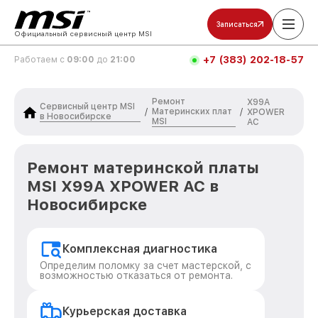
Записаться
Официальный сервисный центр MSI
+7 (383) 202-18-57
Работаем с
09:00
до
21:00
Ремонт
X99A
Сервисный центр MSI
Материнских плат
/
/
XPOWER
в Новосибирске
MSI
AC
Ремонт материнской платы
MSI X99A XPOWER AC в
Новосибирске
Комплексная диагностика
Определим поломку за счет мастерской, с
возможностью отказаться от ремонта.
Курьерская доставка