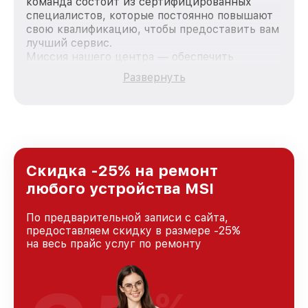
команда состоит из сертифицированных
специалистов, которые постоянно повышают
свою квалификацию, чтобы предоставить вам
лучший сервис.
Миссия нашего центра — обеспечить
качественный и доступный ремонт для
Развернуть
каждого пользователя продукции MSI, вне
зависимости от сложности поломки. Мы
стремимся к тому, чтобы каждый клиент был
удовлетворен скоростью и качеством
предоставляемых услуг. Наша цель — стать
лучшим сервисным центром MSI в городе
Новосибирске, постоянно повышая уровень
Скидка -25% на ремонт
доверия и лояльности наших клиентов.
любого устройства MSI
По предварительной записи с сайта,
предоставляем скидку в размере -25%
на весь прайс услуг по ремонту