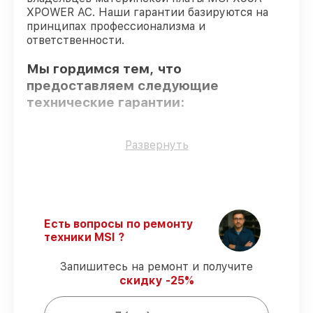
XPOWER AC. Наши гарантии базируются на
принципах профессионализма и
ответственности.
Мы гордимся тем, что
предоставляем следующие
технические гарантии:
Оригинальные детали
– гарантируем
Развернуть
использование фирменных запчастей для
сервиса.
Сертифицированные инженеры
–
мастера проходят строгий отбор и
регулярное обучение.
Есть вопросы по ремонту
Соблюдение сроков восстановления
–
техники MSI ?
обслуживание материнской платы X99A
XPOWER AC выполняется строго в
Запишитесь на ремонт и получите
оговоренные сроки.
скидку -25%
Подтвержденная гарантия
– все
работы по сервису проводятся с
официальной гарантией.