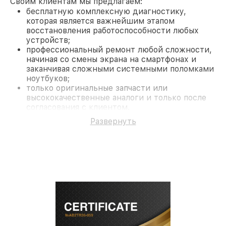
Своим клиентам мы предлагаем:
бесплатную комплексную диагностику,
которая является важнейшим этапом
восстановления работоспособности любых
устройств;
профессиональный ремонт любой сложности,
начиная со смены экрана на смартфонах и
заканчивая сложными системными поломками
ноутбуков;
только оригинальные запчасти или
высококачественные аналоги и только после
согласования с клиентом.
На все работы и замененные комплектующие
Развернуть
предоставляется длительная гарантия. В случае
поломки по условиям гарантии, мы бесплатно
исправим ситуацию.
Наши преимущества
Преимуществами нашего сервисного центра MSI
в Новосибирске являются:
лучшие специалисты с многолетним опытом и
безупречной репутацией;
современное оборудование и
лицензированное ПО в ремонтно-