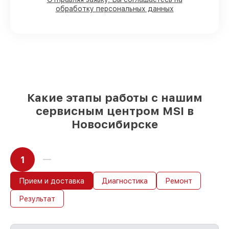
проверенные замены
– только вы
обработку персональных данных
выбираете, какие детали использовать, а
мы готовы рассмотреть варианты под
любые запросы
85%
работ по восстановлению MSI
выполняются в течение пары часов, если
мастер начинает работу сразу
Какие этапы работы с нашим
сервисным центром MSI в
Новосибирске
1
Прием и доставка
Диагностика
Ремонт
Результат