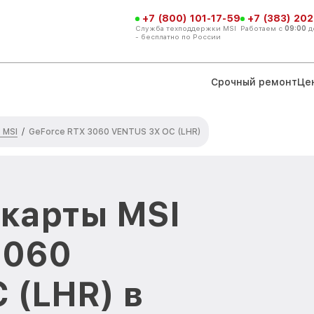
+7 (800) 101-17-59
+7 (383) 202
Служба техподдержки MSI
Работаем с
09:00
д
- бесплатно по России
Срочный ремонт
Це
 MSI
/
GeForce RTX 3060 VENTUS 3X OC (LHR)
карты MSI
3060
 (LHR) в