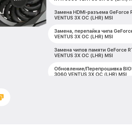
Замена HDMI-разъема GeForce 
VENTUS 3X OC (LHR) MSI
Замена, перепайка чипа GeForc
VENTUS 3X OC (LHR) MSI
Замена чипов памяти GeForce 
VENTUS 3X OC (LHR) MSI
Обновление/Перепрошивка BIO
3060 VENTUS 3X OC (LHR) MSI
Восстановление BIOS на прогр
GeForce RTX 3060 VENTUS 3X OC
Техническое обслуживание ви
GeForce RTX 3060 VENTUS 3X OC
Замена конденсатора GeForce 
VENTUS 3X OC (LHR) MSI